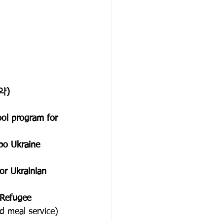
약)
ool program for 
xpo Ukraine 
or Ukrainian 
Refugee 
d meal service) 