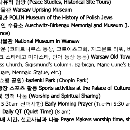
 탐방 (Peace Studies, Historical Site Tours)
박물관
Warsaw Uprising Museum
물관
POLIN Museum of the History of Polish Jews
인 수용소
Auschwitz-Birkenau Memorial and Museum
3
ence)
박물관
National Museum in Warsaw
타운
 (코페르니쿠스 동상, 크로이츠교회, 지그문트 타워, 
크 스타레고 미아스타, 인어 동상 등등) 
Warsaw Old Tow
ss Church, Sigismund's Column, Barbican, Marie Curie’s B
are, Mermaid Statue, etc.)
(쇼팽 공원) 
Łazienki Park
 (Chopin Park)
광장 스포츠 활동
Sports activities at the Palace of Cultur
 영적 나눔 (Worship and Spiritual Sharing)
 5:30am 선택사항) 
Early Morning Prayer
 (Tue-Fri 5:30 a
 
Daily QT (Quiet Time)
 (8 am)
rs 예배 시간, 선교사님과 나눔
Peace Makers worship time, sh