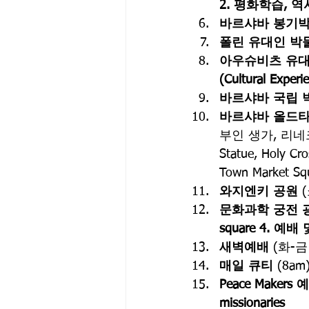
2. 평화학습, 역사유적
바르샤바 봉기
폴린 유대인 박
아우슈비츠 유대
(Cultural Experi
바르샤바 국립 
바르샤바 올드
부인 생가, 리네
Statue, Holy Cro
Town Market Squ
와지엔키 공원
 
문화과학 궁전 
square
4. 예배 및
새벽예배
 (화-금
매일 큐티
 (8am)
Peace Make
missionaries