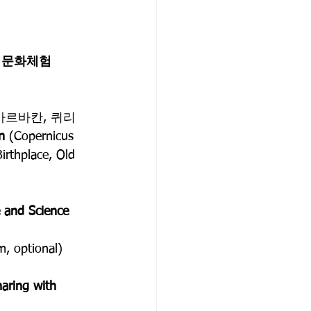
. 문화체험 
바르바칸, 퀴리 
n
 (Copernicus 
irthplace, Old 
e and Science 
m, optional)
aring with 