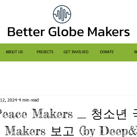
Better Globe Makers
ABOUT US
PROJECTS
GET INVOLVED
DONATE
B
 12, 2024
4 min read
 Peace Makers _ 청소
 Makers 보고 (by Deep&